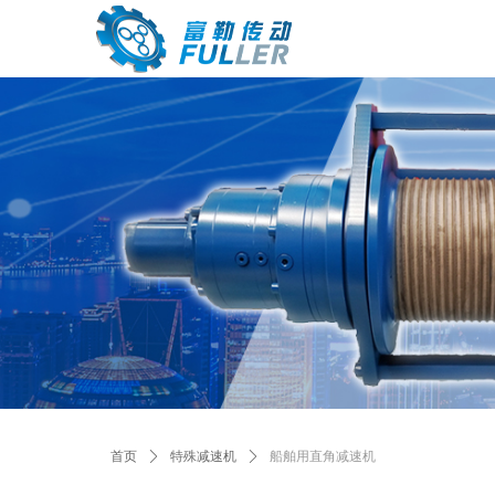
首页
ꄲ
特殊减速机
ꄲ
船舶用直角减速机