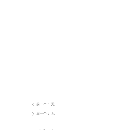
前一个：
无
ꄴ
后一个：
无
ꄲ